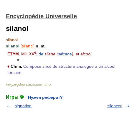
Encyclopédie Universelle
silanol
silanol
silanol
[silanɔl]
n. m.
e
ÉTYM.
Mil. XX
;
de
silane (
silicane
),
et
alcool.
❖
♦
Chim.
Composé silicé de structure analogue à un alcool
tertiaire.
Encyclopédie Universelle
.
2012
.
Игры ⚽
Нужен реферат?
signation
silencer