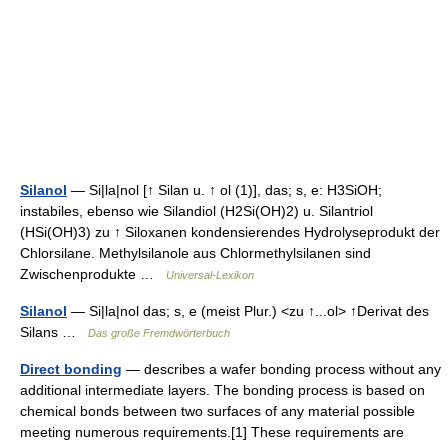
Silanol
— Si|la|nol [↑ Silan u. ↑ ol (1)], das; s, e: H3SiOH;
instabiles, ebenso wie Silandiol (H2Si(OH)2) u. Silantriol
(HSi(OH)3) zu ↑ Siloxanen kondensierendes Hydrolyseprodukt der
Chlorsilane. Methylsilanole aus Chlormethylsilanen sind
Zwischenprodukte …
Universal-Lexikon
Silanol
— Si|la|nol das; s, e (meist Plur.) <zu ↑...ol> ↑Derivat des
Silans …
Das große Fremdwörterbuch
Direct bonding
— describes a wafer bonding process without any
additional intermediate layers. The bonding process is based on
chemical bonds between two surfaces of any material possible
meeting numerous requirements.[1] These requirements are