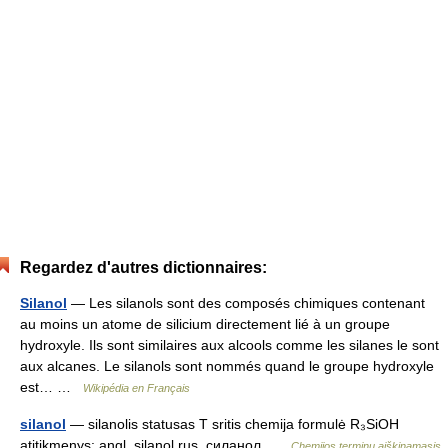
Regardez d'autres dictionnaires:
Silanol
— Les silanols sont des composés chimiques contenant
au moins un atome de silicium directement lié à un groupe
hydroxyle. Ils sont similaires aux alcools comme les silanes le sont
aux alcanes. Le silanols sont nommés quand le groupe hydroxyle
est… …
Wikipédia en Français
silanol
— silanolis statusas T sritis chemija formulė R₃SiOH
atitikmenys: angl. silanol rus. силанол …
Chemijos terminų aiškinamasis