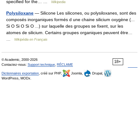
specified for the… …
Wikipedia
Polysiloxane
— Silicone Les silicones, ou polysiloxanes, sont des
composés inorganiques formés d une chaine silicium oxygène (...
Si O Si O Si O ...) sur laquelle des groupes se fixent, sur les
atomes de silicium. Certains groupes organiques peuvent être…
…
Wikipédia en Français
© Academic, 2000-2026
18+
Contactez-nous:
Support technique
,
RÉCLAME
Dictionnaires exportation
, créé sur PHP,
Joomla,
Drupal,
WordPress, MODx.