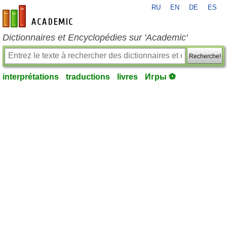
RU
EN
DE
ES
fr-academic.com
Dictionnaires et Encyclopédies sur 'Academic'
Recherche!
interprétations
traductions
livres
Игры ⚽